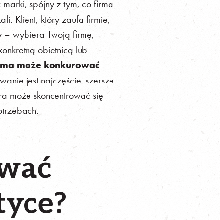
arki, spójny z tym, co firma
. Klient, który zaufa firmie,
ty – wybiera Twoją firmę,
konkretną obietnicą lub
irma może konkurować
anie jest najczęściej szersze
tóra może skoncentrować się
otrzebach.
ować
tyce?