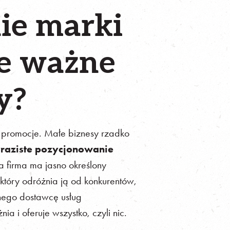
ie marki
ie ważne
y?
i promocje. Małe biznesy rzadko
yraziste pozycjonowanie
ja firma ma jasno określony
który odróżnia ją od konkurentów,
ejnego dostawcę usług
ia i oferuje wszystko, czyli nic.