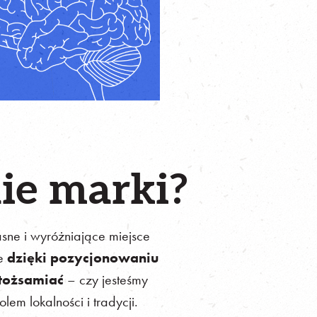
ie marki?
asne i wyróżniające miejsce
że
dzięki pozycjonowaniu
utożsamiać
– czy jesteśmy
em lokalności i tradycji.