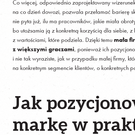
Co więcej, odpowiednio zaprojektowany wizerunek m
na co dzień dowozi, pozwala przełamać barierę skali
nie pyta już, ilu ma pracowników, jakie miała obro
bo utożsamia ją z konkretną korzyścią dla siebie, z 
z wartościami, które podziela. Dzięki temu
mała f
z większymi graczami
, ponieważ ich pozycjonow
i nie tak wyraziste, jak w przypadku małej firmy, k
na konkretnym segmencie klientów, o konkretnych p
Jak pozycjon
markę w prak