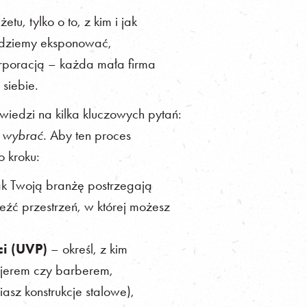
u, tylko o to, z kim i jak
ędziemy eksponować,
orporacją – każda mała firma
siebie.
iedzi na kilka kluczowych pytań:
s wybrać
. Aby ten proces
o kroku:
k Twoją branżę postrzegają
aleźć przestrzeń, w której możesz
ci (UVP)
– określ, z kim
ryzjerem czy barberem,
iasz konstrukcje stalowe),