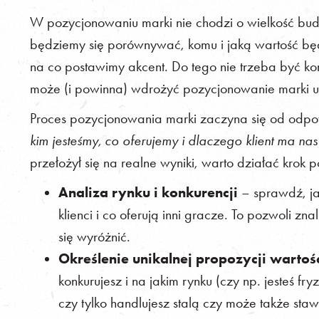
W pozycjonowaniu marki nie chodzi o wielkość budżet
będziemy się porównywać, komu i jaką wartość b
na co postawimy akcent. Do tego nie trzeba być k
może (i powinna) wdrożyć pozycjonowanie marki u 
Proces pozycjonowania marki zaczyna się od odpow
kim jesteśmy, co oferujemy i dlaczego klient ma na
przełożył się na realne wyniki, warto działać krok p
Analiza rynku i konkurencji
– sprawdź, ja
klienci i co oferują inni gracze. To pozwoli zn
się wyróżnić.
Określenie unikalnej propozycji wartoś
konkurujesz i na jakim rynku (czy np. jesteś f
czy tylko handlujesz stalą czy może także staw