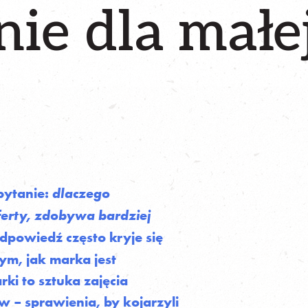
ie dla małe
 pytanie:
dlaczego
ferty, zdobywa bardziej
powiedź często kryje się
ym, jak marka jest
ki to sztuka zajęcia
 – sprawienia, by kojarzyli